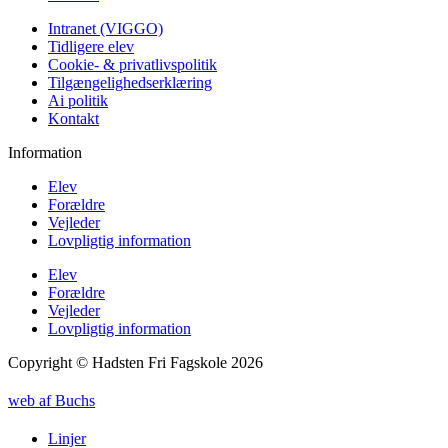
Intranet (VIGGO)
Tidligere elev
Cookie- & privatlivspolitik
Tilgængelighedserklæring
Ai politik
Kontakt
Information
Elev
Forældre
Vejleder
Lovpligtig information
Elev
Forældre
Vejleder
Lovpligtig information
Copyright © Hadsten Fri Fagskole 2026
web af Buchs
Linjer