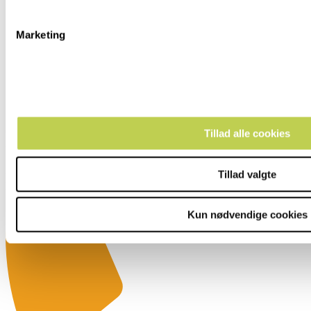
Marketing
Hadsten Fri Fagskole
Østergade 77
Tillad alle cookies
8370 Hadsten
CVR:
34532915
Tillad valgte
EAN:
5790002754296
Kun nødvendige cookies