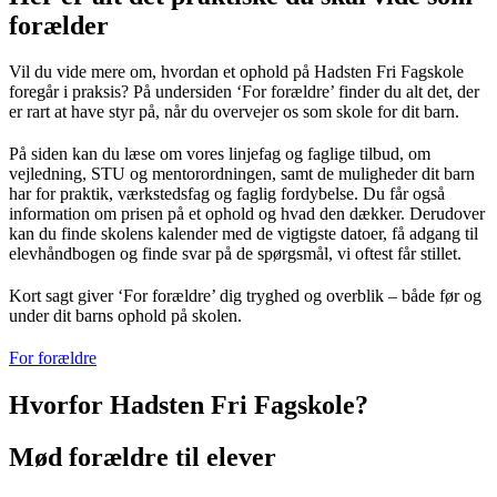
forælder
Vil du vide mere om, hvordan et ophold på Hadsten Fri Fagskole
foregår i praksis? På undersiden ‘For forældre’ finder du alt det, der
er rart at have styr på, når du overvejer os som skole for dit barn.
På siden kan du læse om vores linjefag og faglige tilbud, om
vejledning, STU og mentorordningen, samt de muligheder dit barn
har for praktik, værkstedsfag og faglig fordybelse. Du får også
information om prisen på et ophold og hvad den dækker. Derudover
kan du finde skolens kalender med de vigtigste datoer, få adgang til
elevhåndbogen og finde svar på de spørgsmål, vi oftest får stillet.
Kort sagt giver ‘For forældre’ dig tryghed og overblik – både før og
under dit barns ophold på skolen.
For forældre
Hvorfor Hadsten Fri Fagskole?
Mød forældre til elever